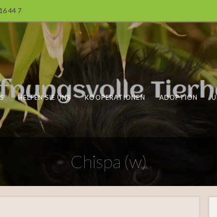
 16 44 7
S
HELFEN SIE UNS
KOOPERATIONEN
ADOPTION
U
Chispa (w)