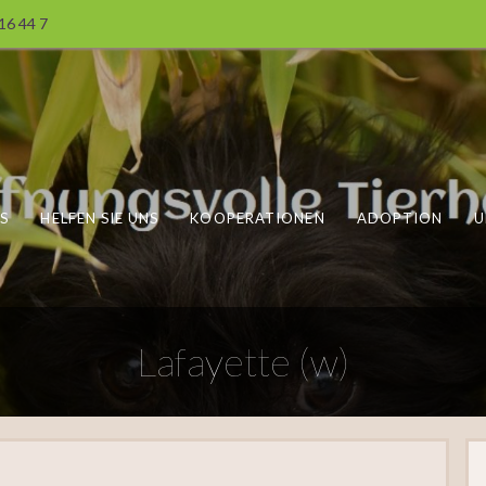
 16 44 7
S
HELFEN SIE UNS
KOOPERATIONEN
ADOPTION
U
Lafayette (w)